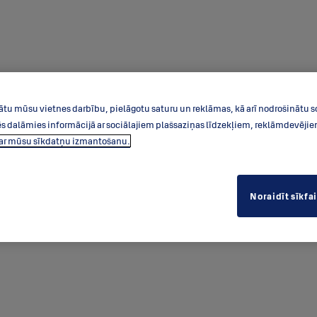
ātu mūsu vietnes darbību, pielāgotu saturu un reklāmas, kā arī nodrošinātu s
dalāmies informācijā ar sociālajiem plašsaziņas līdzekļiem, reklāmdevējiem 
par mūsu sīkdatņu izmantošanu.
e Latvijā
sinājumiem, lūdzu, sazinieties ar mums.
Noraidīt sīkfa
 izplatītāju veikalos, kuru kontaktus var atrast
šeit
.