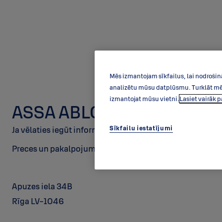
Mēs izmantojam sīkfailus, lai nodrošin
analizētu mūsu datplūsmu. Turklāt mēs 
izmantojat mūsu vietni.
Lasiet vairāk 
ASSA ABLOY Baltic AS filiāl
Sīkfailu iestatījumi
Ja vēlaties iegūt informāciju par mūsu produktiem un ri
Preces un pakalpojumi tiek pārdoti tikai mūsu pilnvaroto
Apuzes iela 34B
Rīga LV-1046