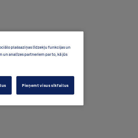
ociālo plašsaziņas līdzekļu funkcijas un
un analīzes partneriem par to, kā jūs
ilus
Pieņemt visus sīkfailus