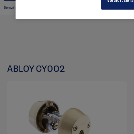
Noraidīt sīkfa
Somu tipa cilindri
ABLOY CY002