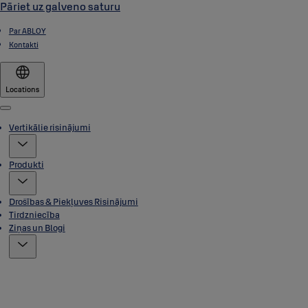
Pāriet uz galveno saturu
Par ABLOY
Kontakti
Locations
Menu
Vertikālie risinājumi
Produkti
Drošības & Piekļuves Risinājumi
Tirdzniecība
Ziņas un Blogi