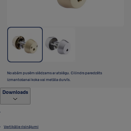
No abām pusēm slēdzams ar atslēgu. Cilindrs paredzēts
izmantošanai koka vai metāla durvīs.
Downloads
Vertikālie risinājumi