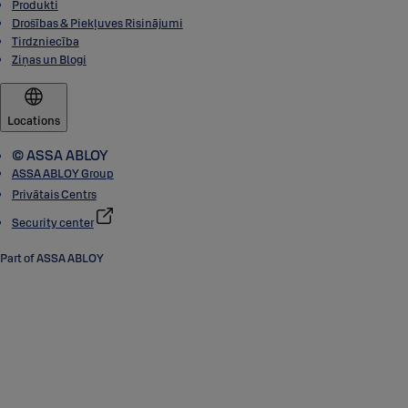
Produkti
Drošības & Piekļuves Risinājumi
Tirdzniecība
Ziņas un Blogi
Locations
© ASSA ABLOY
ASSA ABLOY Group
Privātais Centrs
Security center
Part of ASSA ABLOY