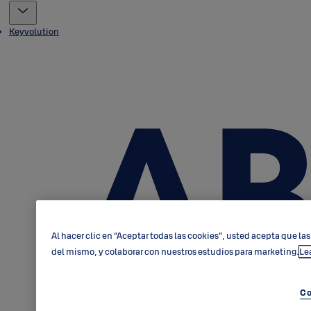
Keyvolution
Al hacer clic en “Aceptar todas las cookies”, usted acepta que las
del mismo, y colaborar con nuestros estudios para marketing.
Le
Co