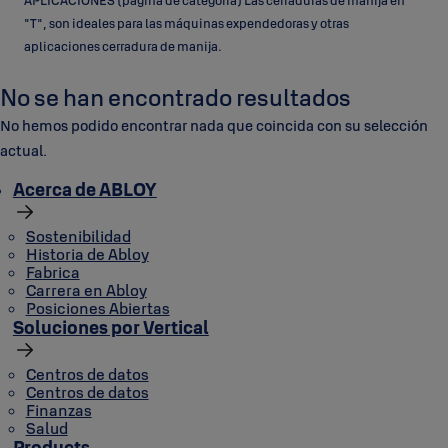
APLICACIONES (página de categoría) Las cerraduras de manija en
"T", son ideales para las máquinas expendedoras y otras
aplicaciones cerradura de manija.
Productos
No se han encontrado resultados
No hemos podido encontrar nada que coincida con su selección
actual.
Acerca de ABLOY
Sostenibilidad
Historia de Abloy
Fabrica
Carrera en Abloy
Posiciones Abiertas
Soluciones por Vertical
Centros de datos
Centros de datos
Finanzas
Salud
Products