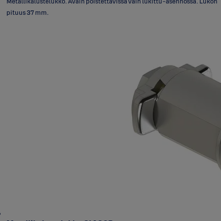
Metallikalustelukko. Avain poistettavissa vain lukittu-asennossa. Lukon
pituus 37 mm.