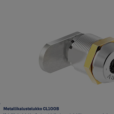
Metallikalustelukko CL100B