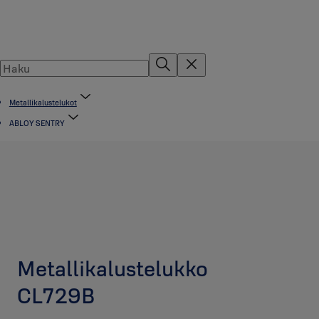
Metallikalustelukot
ABLOY SENTRY
Metallikalustelukko
CL729B