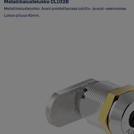
Metallikalustelukko CL102B
Metallikalustelukko. Avain poistettavissa lukittu- ja auki-asennoissa.
Lukon pituus 41mm.