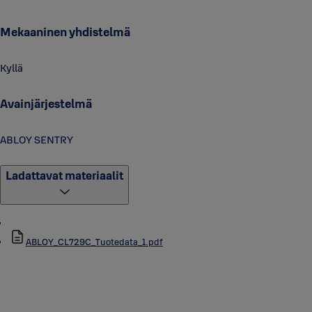
Mekaaninen yhdistelmä
Kyllä
Avainjärjestelmä
ABLOY SENTRY
Ladattavat materiaalit
ABLOY_CL729C_Tuotedata_1.pdf