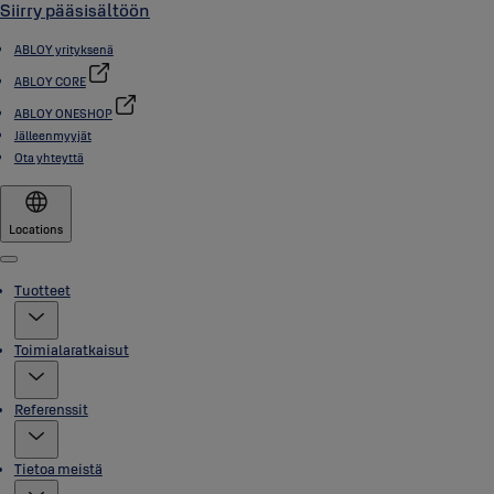
Siirry pääsisältöön
ABLOY yrityksenä
ABLOY CORE
ABLOY ONESHOP
Jälleenmyyjät
Ota yhteyttä
Locations
Menu
Tuotteet
Toimialaratkaisut
Referenssit
Tietoa meistä