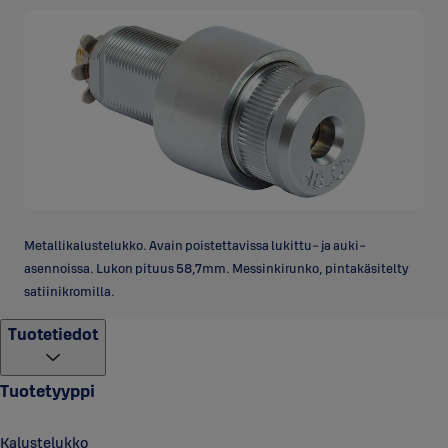
Metallikalustelukko. Avain poistettavissa lukittu- ja auki-
asennoissa. Lukon pituus 58,7mm. Messinkirunko, pintakäsitelty
satiinikromilla.
Tuotetiedot
Tuotetyyppi
Kalustelukko