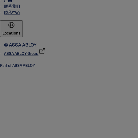
产品
联系我们
隐私中心
Locations
© ASSA ABLOY
ASSA ABLOY Group
Part of ASSA ABLOY