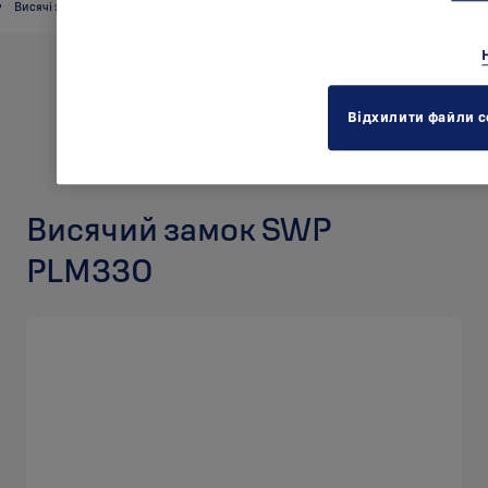
Висячі замки
Відхилити файли c
Висячий замок SWP
PLM330