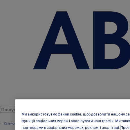
Ми використовуємо файли cookie, щоб дозволити нашому са
функції соціальних мереж і аналізувати наш трафік. Ми та
Каталог продукції
партнерами в соціальних мережах, рекламі і аналітиці.
Прочи