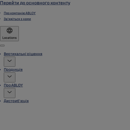
Перейти до основного контенту
Про компанію ABLOY
Зв'яжіться з нами
Locations
Menu
Вертикальні рішення
Продукція
Про ABLOY
Дистриб'юція