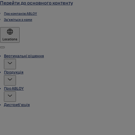
Перейти до основного контенту
Про компанію ABLOY
Зв'яжіться з нами
Locations
Menu
Вертикальні рішення
Продукція
Про ABLOY
Дистриб'юція