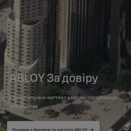
ABLOY За довіру
Узабезпечуючи життєво важливі середовища
суспільства
Рішення з безпеки та доступу ABLOY