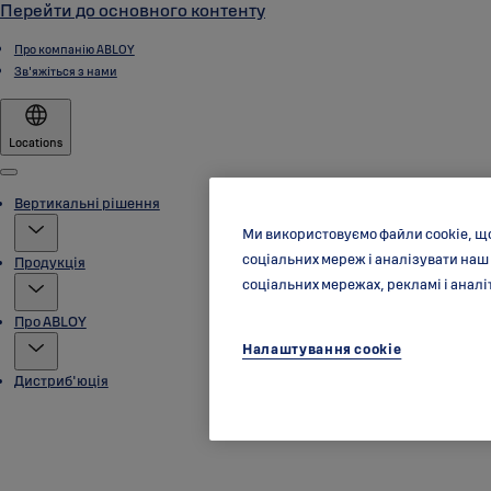
Перейти до основного контенту
Про компанію ABLOY
Зв'яжіться з нами
Locations
Menu
Вертикальні рішення
Ми використовуємо файли cookie, щ
соціальних мереж і аналізувати наш
Продукція
соціальних мережах, рекламі і аналі
Про ABLOY
Налаштування cookie
Дистриб'юція