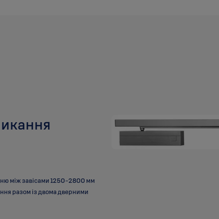
микання
анню між завісами 1250-2800 мм
ання разом із двома дверними