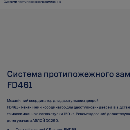
Системи протипожежного замикання
Система протипожежного за
FD461
Механічний координатор для двостулкових дверей
FD461 - механічний координатор для двостулкових дверей із відст
та максимальною вагою стулки 120 кг. Рекомендований до застосув
дотягувачами АБЛОЙ DC250.
Сертифікований CE згідно EN1158