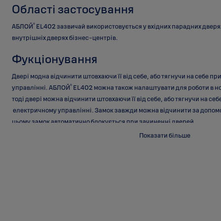
Області застосування
®
АБЛОЙ
EL402 зазвичай використовується у вхідних парадних дверях
внутрішніх дверях бізнес-центрів.
Фукціонування
Двері модна відчинити штовхаючи її від себе, або тягнучи на себе 
®
управлінні. АБЛОЙ
EL402 можна також налаштувати для роботи в н
тоді двері можна відчинити штовхаючи її від себе, або тягнучи на с
електричному управлінні. Замок завжди можна відчинити за допомо
цьому замок автоматично блокується при зачиненні дверей.
Показати більше