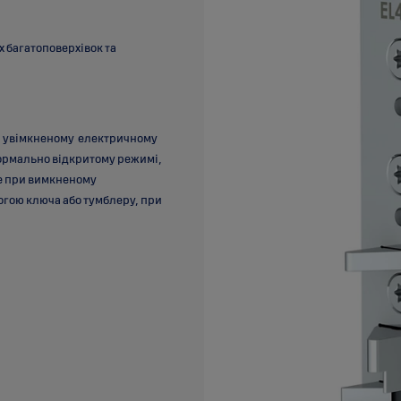
 багатоповерхівок та
при увімкненому електричному
ормально відкритому режимі,
ебе при вимкненому
гою ключа або тумблеру, при