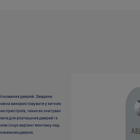
фільованих дверей. Завдяки
ожна використовувати у хитних
х пристроїв, таких як зчитувач
мата для розпашних дверей і є
кож існує варіант монтажу над
ипожежних дверях.