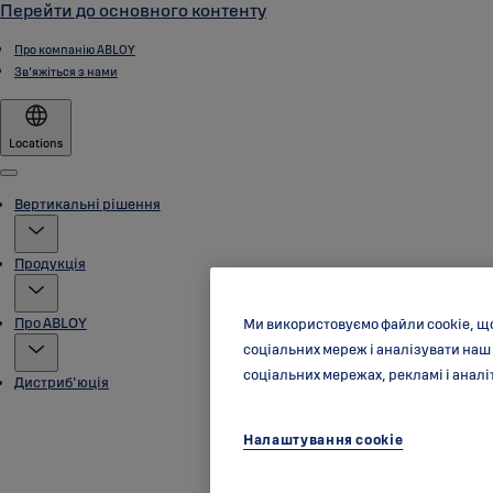
Перейти до основного контенту
Про компанію ABLOY
Зв'яжіться з нами
Locations
Menu
Вертикальні рішення
Продукція
Про ABLOY
Ми використовуємо файли cookie, щ
соціальних мереж і аналізувати наш
соціальних мережах, рекламі і аналі
Дистриб'юція
Налаштування cookie