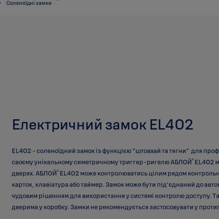
Соленоїдні замки
Електричний замок EL402
EL402 - соленоїдний замок із функцією "штовхай та тягни" для про
®
своєму унікальному симетричному триггер-ригелю АБЛОЙ
EL402 м
®
дверях. АБЛОЙ
EL402 може контролюватись цілим рядом контрольни
карток, клавіатура або таймер. Замок може бути під'єднаний до авто
чудовим рішенням для використання у системі контролю доступу. Та
дверима у коробку. Замки не рекомендується застосовувати у прот