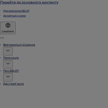
Перейти до основного контенту
Про компанію ABLOY
Зв'яжіться з нами
Locations
Menu
Вертикальні рішення
Продукція
Про ABLOY
Дистриб'юція