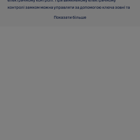
контролі замком можна управляти за допомогою ключа зовні та
®
ручкою зсередини. У закритому положенні замки АБЛОЙ
Показати більше
®
EL410 та АБЛОЙ
EL411 завжди автоматично блокуються під час
зачинення дверей. Корпуси замків
обладнано вбудованим мікроперемикачем для
індикації положення відчинено/зачинено.