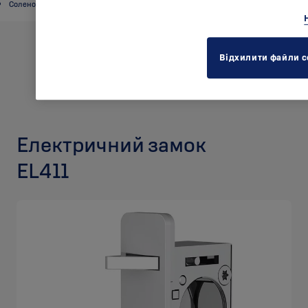
Соленоїдні замки стандарту ANSI
Відхилити файли c
Електричний замок
EL411