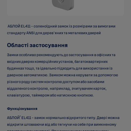
АБЛОЙ EL411 - соленоїдний замок із розмірами за вимогами
стандарту ANSI для дерев'яних та металевих дверей
Області застосування
Замки особливо рекомендують до застосування в офісних та
вхідних дверях комерційних установ, багатоквартирних
будинках тощо, та ідеально підходить для використання із
дверною автоматикою. Замком можна керувати за допомогою
різного роду систем контролю доступом або засобами
віддаленого контролю, наприклад, зчитувачем карток,
клавіатурою, таймером або натискною кнопкою.
Функціонування
®
АБЛОЙ
EL411 - замок нормально відкритого типу. Двері можна
відкрити штовхаючи від або тягнучи на себе при вимкненому
електричному контролі. При вимкненому електричному