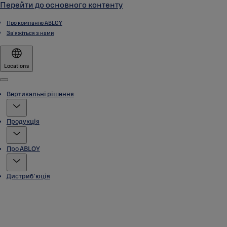
Перейти до основного контенту
Про компанію ABLOY
Зв'яжіться з нами
Locations
Menu
Вертикальні рішення
Продукція
Про ABLOY
Дистриб'юція