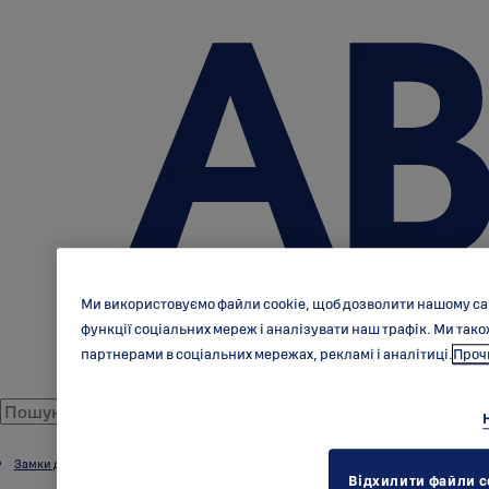
Ми використовуємо файли cookie, щоб дозволити нашому са
функції соціальних мереж і аналізувати наш трафік. Ми та
партнерами в соціальних мережах, рекламі і аналітиці.
Прочи
Замки для обладнання
Відхилити файли c