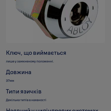
Ключ, що виймається
лише у замкненому положенні.
Довжина
37мм
Типи язичків
Декілька типів в наявності
Наявний у циліндрових системах