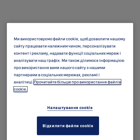
Ми використовуємо файли cookie, щоб дозволити нашому
сайту працювати належним чином, персоналізувати
Віконні розетки АБЛОЙ
контент і рекламу, надавати функції соціальних мереж і
аналізувати наш трафік. Ми також ділимося інформацією
WF063 та WF153
про використання вами нашого сайту з нашими
партнерами в соціальних мережах, рекламі і
аналітиці.
Прочитайте більше про використання файлів
cookie.
Налаштування cookie
Відхилити файли cookie