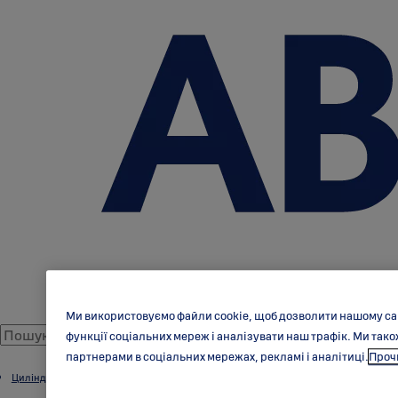
Ми використовуємо файли cookie, щоб дозволити нашому са
функції соціальних мереж і аналізувати наш трафік. Ми та
партнерами в соціальних мережах, рекламі і аналітиці.
Прочи
Циліндри АБЛОЙ