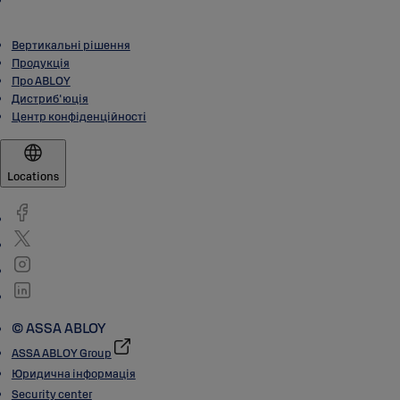
Вертикальні рішення
Продукція
Про ABLOY
Дистриб'юція
Центр конфіденційності
Locations
© ASSA ABLOY
ASSA ABLOY Group
Юридична інформація
Security center