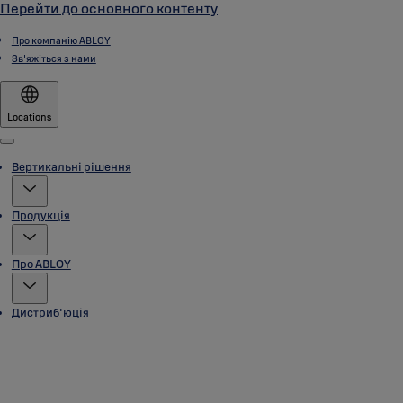
Перейти до основного контенту
Про компанію ABLOY
Зв'яжіться з нами
Locations
Menu
Вертикальні рішення
Продукція
Про ABLOY
Дистриб'юція