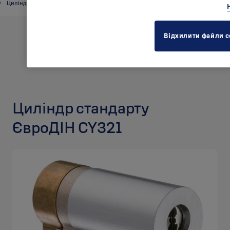
Циліндри стандарту ЄвроДІН
Відхилити файли c
Циліндр стандарту
ЄвроДІН CY321