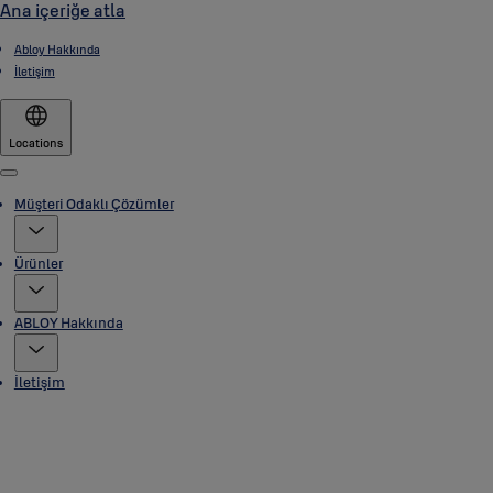
Ana içeriğe atla
Abloy Hakkında
İletişim
Locations
Menu
Müşteri Odaklı Çözümler
Ürünler
ABLOY Hakkında
İletişim