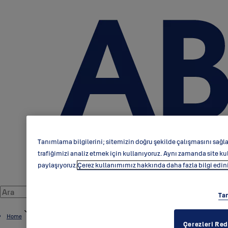
Tanımlama bilgilerini; sitemizin doğru şekilde çalışmasını sağlam
trafiğimizi analiz etmek için kullanıyoruz. Aynı zamanda site kull
paylaşıyoruz.
Çerez kullanımımız hakkında daha fazla bilgi edin
Ta
Home
Çerezleri Re