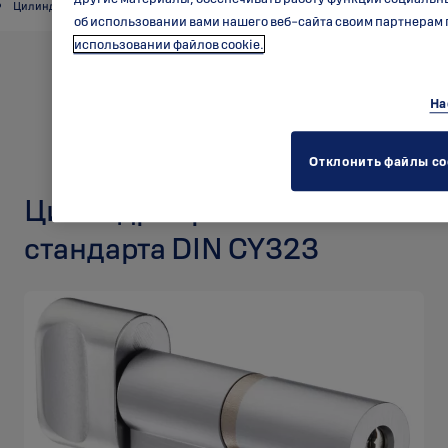
Цилиндр европейского стандарта
об использовании вами нашего веб-сайта своим партнерам 
использовании файлов cookie.
На
Отклонить файлы co
Цилиндр европейского
стандарта DIN CY323