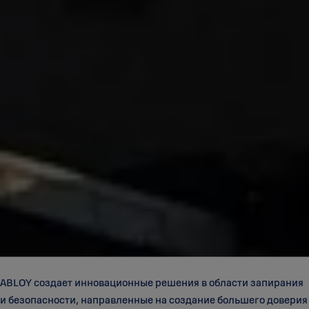
ABLOY создает инновационные решения в области запирания
и безопасности, направленные на создание большего доверия