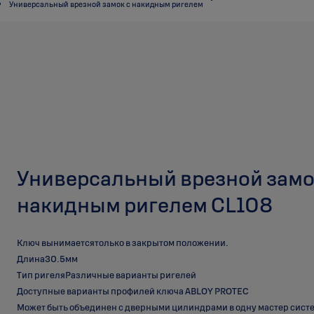
Универсальный врезной замок с накидным ригелем
Универсальный врезной замо
накидным ригелем CL108
Ключ вынимаетсятолько в закрытом положении.
Длина30.5мм
Тип ригеляРазличные варианты ригелей
Доступные варианты профилей ключа ABLOY PROTEC
Может быть объединен с дверными цилиндрами в одну мастер сист