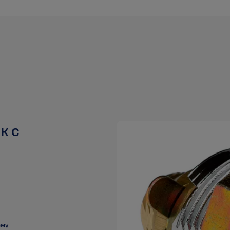
к с
ему