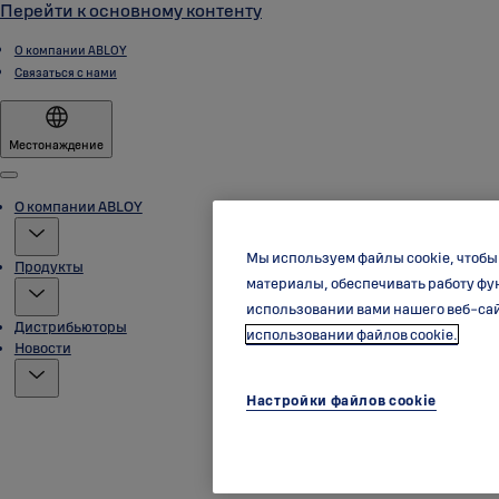
Перейти к основному контенту
О компании ABLOY
Связаться с нами
Местонаждение
Menu
О компании ABLOY
Мы используем файлы cookie, чтобы
Продукты
материалы, обеспечивать работу фу
использовании вами нашего веб-сай
Дистрибьюторы
использовании файлов cookie.
Новости
Настройки файлов cookie