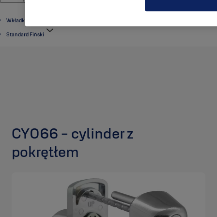
Wkładki i cylindry
Standard Fiński
CY066 - cylinder z
pokrętłem