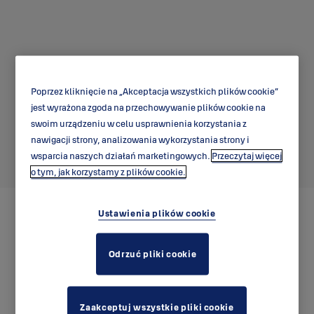
Poprzez kliknięcie na „Akceptacja wszystkich plików cookie”
jest wyrażona zgoda na przechowywanie plików cookie na
Pochwyt 3-16XS Mini
swoim urządzeniu w celu usprawnienia korzystania z
nawigacji strony, analizowania wykorzystania strony i
klamka
wsparcia naszych działań marketingowych.
Przeczytaj więcej
o tym, jak korzystamy z plików cookie.
Ustawienia plików cookie
Odrzuć pliki cookie
Zaakceptuj wszystkie pliki cookie