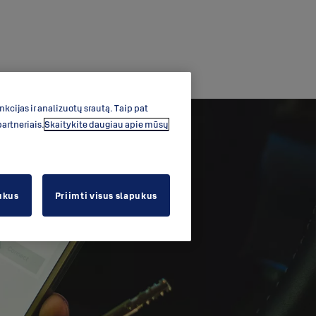
cijas ir analizuotų srautą. Taip pat
artneriais.
Skaitykite daugiau apie mūsų
ukus
Priimti visus slapukus