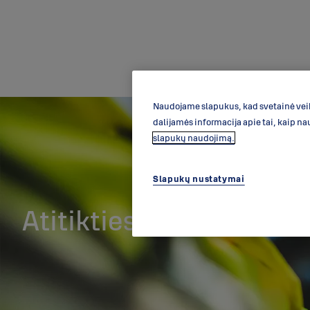
Naudojame slapukus, kad svetainė veikt
dalijamės informacija apie tai, kaip na
slapukų naudojimą.
Slapukų nustatymai
Atitikties deklaracija