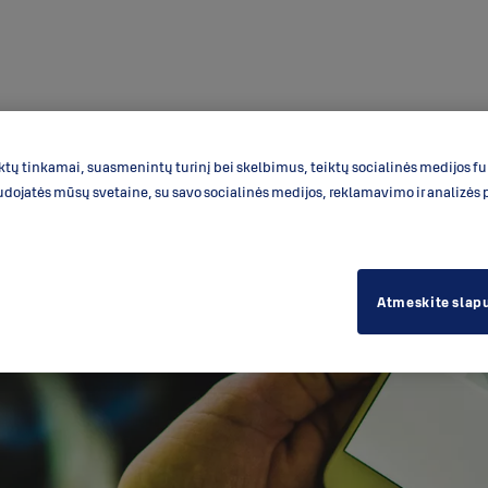
ų tinkamai, suasmenintų turinį bei skelbimus, teiktų socialinės medijos funk
udojatės mūsų svetaine, su savo socialinės medijos, reklamavimo ir analizės p
Atmeskite slap