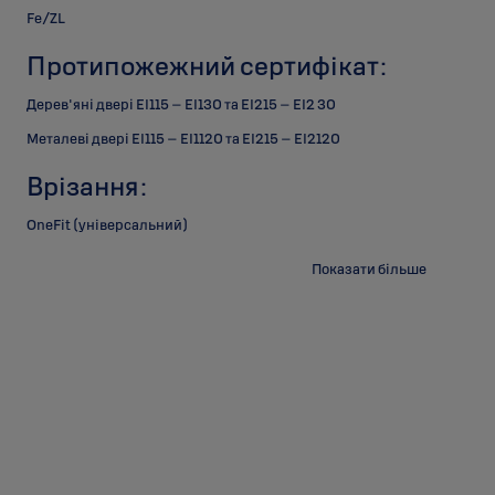
Fe/ZL
Протипожежний сертифікат:
Дерев'яні двері EI115 – EI130 та EI215 – EI2 30
Металеві двері EI115 – EI1120 та EI215 – EI2120
Врізання:
OneFit (універсальний)
Корпус врізного замка лише із функцією натискних ручок.
Показати більше
Рекомендовано для застосування в громадських будівлях.
Зворотна планка:
4690, 4691, LP711, LP714, LP721, LP731
Обробка:
Fe/ZL