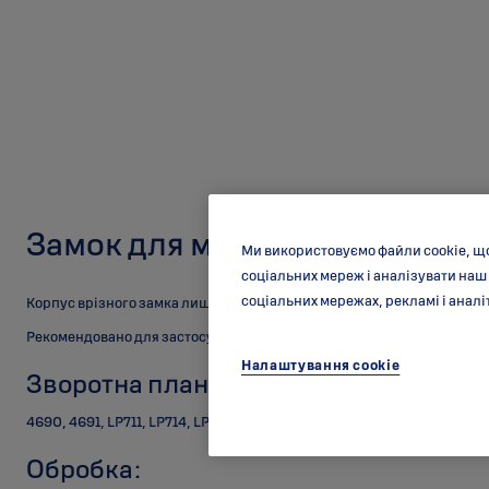
Замок для міжкімнатних двер
Ми використовуємо файли cookie, щ
соціальних мереж і аналізувати наш
соціальних мережах, рекламі і аналі
Корпус врізного замка лише із функцією натискних ручок.
Рекомендовано для застосування в громадських будівлях.
Налаштування cookie
Зворотна планка:
4690, 4691, LP711, LP714, LP721, LP731
Обробка: