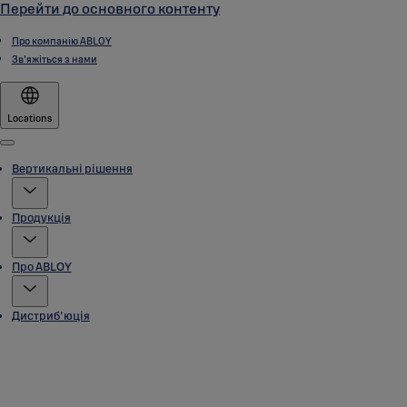
Перейти до основного контенту
Про компанію ABLOY
Зв'яжіться з нами
Locations
Menu
Вертикальні рішення
Продукція
Про ABLOY
Дистриб'юція