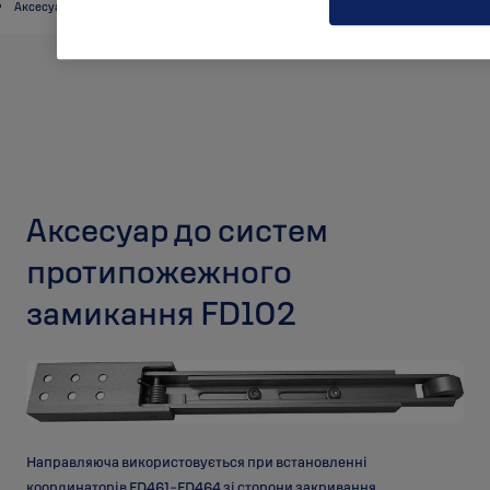
Аксесуари
Аксесуар до систем
протипожежного
замикання FD102
Направляюча використовується при встановленні
координаторів
FD461-FD464 зі сторони закривання.