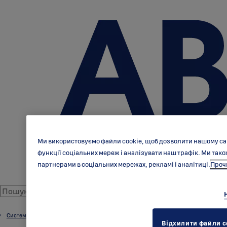
Ми використовуємо файли cookie, щоб дозволити нашому са
функції соціальних мереж і аналізувати наш трафік. Ми та
партнерами в соціальних мережах, рекламі і аналітиці.
Прочи
Системи протипожежного замикання
Відхилити файли c