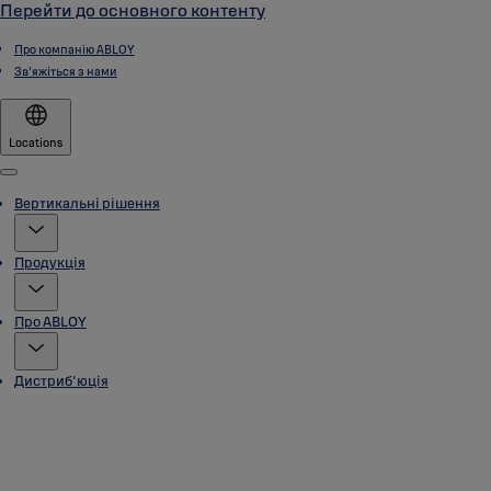
Перейти до основного контенту
Про компанію ABLOY
Зв'яжіться з нами
Locations
Menu
Вертикальні рішення
Продукція
Про ABLOY
Дистриб'юція