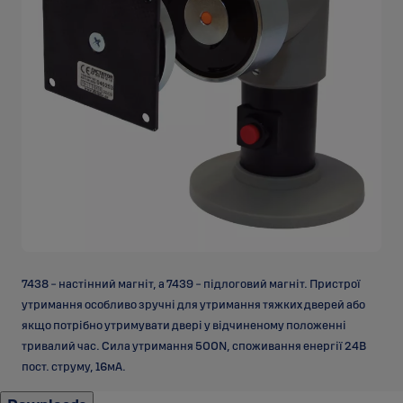
7438 - настінний магніт, а 7439 - підлоговий магніт. Пристрої
утримання особливо зручні для утримання тяжких дверей або
якщо потрібно утримувати двері у відчиненому положенні
тривалий час. Сила утримання 500N, споживання енергії 24В
пост. струму, 16мА.