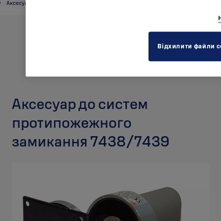
Аксесуари
Відхилити файли c
Аксесуар до систем
протипожежного
замикання 7438/7439