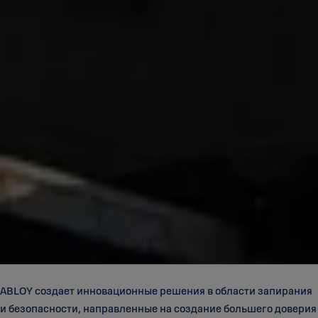
ABLOY создает инновационные решения в области запирания
и безопасности, направленные на создание большего доверия