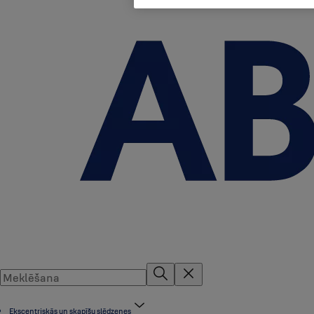
Ekscentriskās un skapīšu slēdzenes