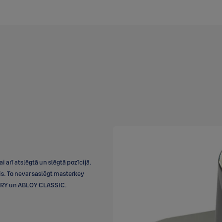
i arī atslēgtā un slēgtā pozīcijā.
. To nevar saslēgt masterkey
NTRY un ABLOY CLASSIC.