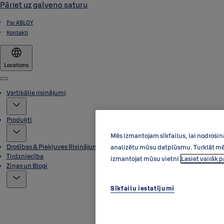
Pāriet uz galveno saturu
Par ABLOY
Kontakti
Locations
Menu
Vertikālie risinājumi
Produkti
Mēs izmantojam sīkfailus, lai nodrošin
Drošības & Piekļuves Risinājumi
analizētu mūsu datplūsmu. Turklāt mēs 
Tirdzniecība
izmantojat mūsu vietni.
Lasiet vairāk 
Ziņas un Blogi
Sīkfailu iestatījumi