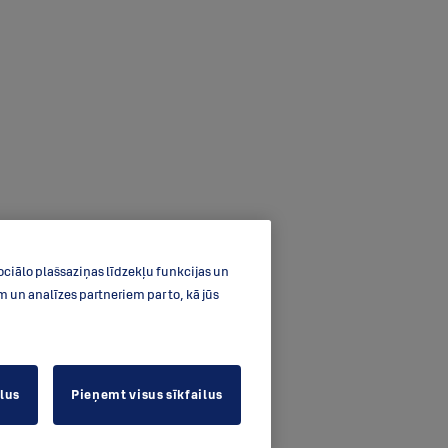
ociālo plašsaziņas līdzekļu funkcijas un
un analīzes partneriem par to, kā jūs
ilus
Pieņemt visus sīkfailus