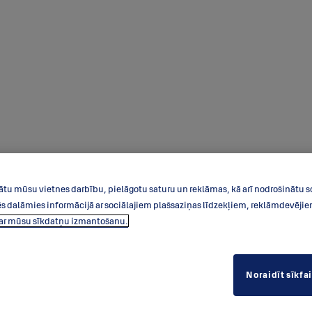
ātu mūsu vietnes darbību, pielāgotu saturu un reklāmas, kā arī nodrošinātu s
dalāmies informācijā ar sociālajiem plašsaziņas līdzekļiem, reklāmdevējiem 
par mūsu sīkdatņu izmantošanu.
Noraidīt sīkfa