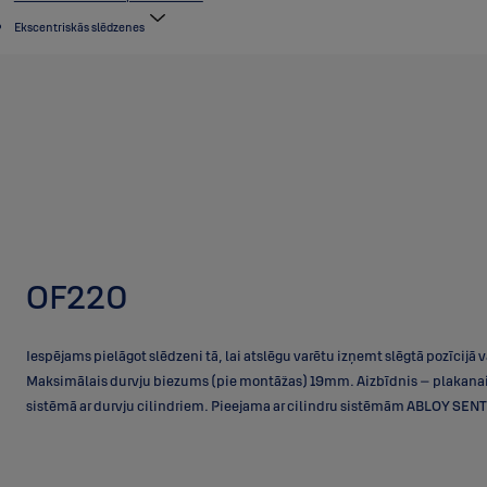
Ekscentriskās slēdzenes
OF220
Iespējams pielāgot slēdzeni tā, lai atslēgu varētu izņemt slēgtā pozīcijā va
Maksimālais durvju biezums (pie montāžas) 19mm. Aizbīdnis – plakanais
sistēmā ar durvju cilindriem. Pieejama ar cilindru sistēmām ABLOY SE