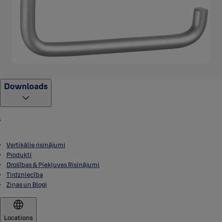
Downloads
Vertikālie risinājumi
Produkti
Drošības & Piekļuves Risinājumi
Tirdzniecība
Ziņas un Blogi
Locations