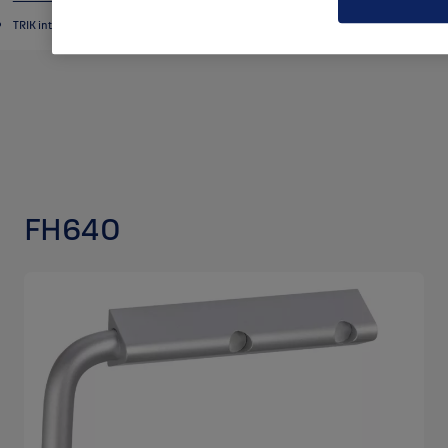
TRIK interjera piederumu produkti
FH640