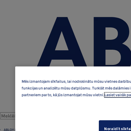
Mēs izmantojam sīkfailus, lai nodrošinātu mūsu vietnes darbību,
funkcijas un analizētu mūsu datplūsmu. Turklāt mēs dalāmies in
partneriem par to, kā jūs izmantojat mūsu vietni.
Lasiet vairāk 
Noraidīt sīkfa
ABLOY interjera piederumi