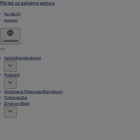
Pāriet uz galveno saturu
Par ABLOY
Kontakti
Locations
Menu
Vertikālie risinājumi
Produkti
Drošības & Piekļuves Risinājumi
Tirdzniecība
Ziņas un Blogi