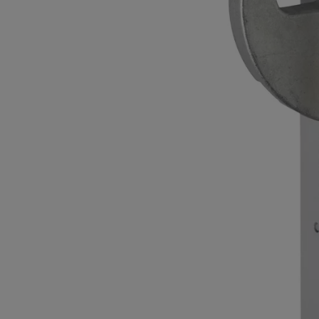
le système de contrôle d’accès
anomalie
5