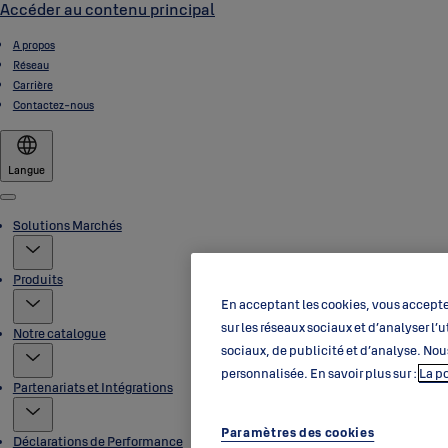
Accéder au contenu principal
A propos
Réseau
Carrière
Contactez-nous
Langue
Menu
Solutions Marchés
Produits
En acceptant les cookies, vous acceptez
sur les réseaux sociaux et d’analyser l
Notre catalogue
sociaux, de publicité et d’analyse. Nou
personnalisée. En savoir plus sur :
La p
Partenariats et Intégrations
Paramètres des cookies
Déclarations de Performance