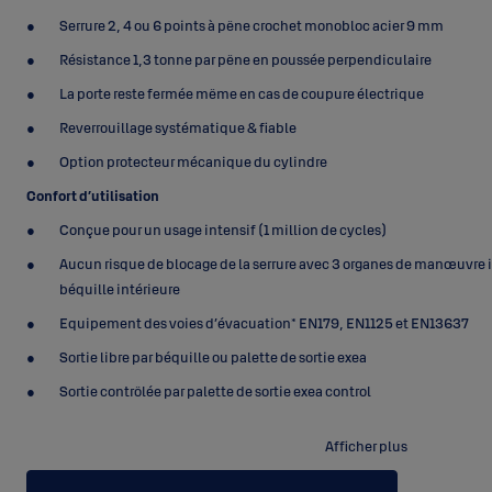
Serrure 2, 4 ou 6 points à pêne crochet monobloc acier 9 mm
Résistance 1,3 tonne par pêne en poussée perpendiculaire
La porte reste fermée même en cas de coupure électrique
Reverrouillage systématique & fiable
Option protecteur mécanique du cylindre
Confort d’utilisation
Conçue pour un usage intensif (1 million de cycles)
Aucun risque de blocage de la serrure avec 3 organes de manœuvre 
béquille intérieure
Equipement des voies d’évacuation* EN179, EN1125 et EN13637
Sortie libre par béquille ou palette de sortie exea
Sortie contrôlée par palette de sortie exea control
Déverrouillage en moins de 0,5 secondes
Afficher plus
Motorisation silencieuse