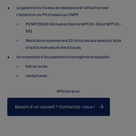
La garantie du niveau de résistance à l’effraction par
l’obtention du PV d’essais au CNPP.
PV MP 09 00 04 A selon Norme NFP 20-311 et NFP 20-
551.
Résistance supérieure à 20 minutes aux essais à l’aide
d’outils manuels et électriques.
Un ensemble d’équipements homogènes et adaptés :
bâti en acier,
vantail avec :
serrure motorisée BIGSUR en applique,
Afficher plus
blindage central intégré,
deux tôles d’acier extérieure et intérieure.
Besoin d'un conseil ? Contactez-nous !
système de pivotement renforcé et protégé.