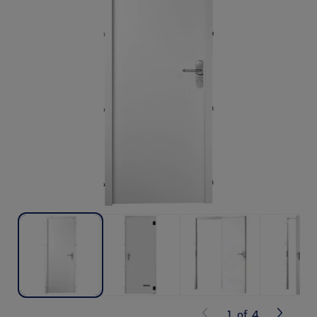
1
of
4