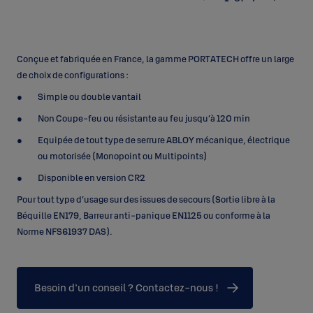
Conçue et fabriquée en France, la gamme PORTATECH offre un large
de choix de configurations :
Simple ou double vantail
Non Coupe-feu ou résistante au feu jusqu’à 120 min
Equipée de tout type de serrure ABLOY mécanique, électrique
ou motorisée (Monopoint ou Multipoints)
Disponible en version CR2
Pour tout type d’usage sur des issues de secours (Sortie libre à la
Béquille EN179, Barreur anti-panique EN1125 ou conforme à la
Norme NFS61937 DAS).
Besoin d'un conseil ? Contactez-nous !