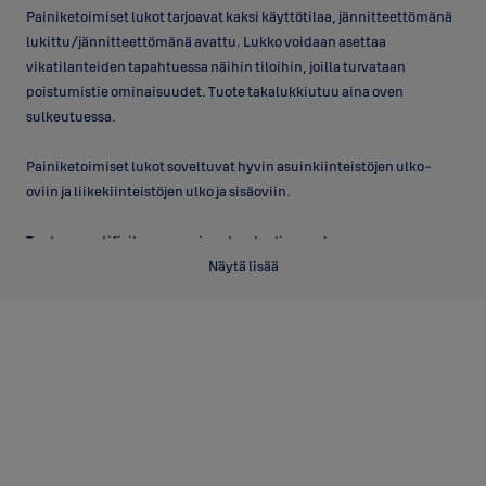
Painiketoimiset lukot tarjoavat kaksi käyttötilaa, jännitteettömänä
lukittu/jännitteettömänä avattu. Lukko voidaan asettaa
vikatilanteiden tapahtuessa näihin tiloihin, joilla turvataan
poistumistie ominaisuudet. Tuote takalukkiutuu aina oven
sulkeutuessa.
Painiketoimiset lukot soveltuvat hyvin asuinkiinteistöjen ulko-
oviin ja liikekiinteistöjen ulko ja sisäoviin.
Tuote on sertifioitu seuraavien standardien mukaan:
• EN14846, sähkölukkostandardi, sisältäen palohyväksynnän
Näytä lisää
• EN179, poistumistieovet
• EN1125 paniikki poistumistieovet