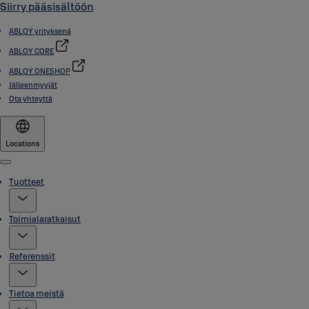
Siirry pääsisältöön
ABLOY yrityksenä
ABLOY CORE
ABLOY ONESHOP
Jälleenmyyjät
Ota yhteyttä
Locations
Menu
Tuotteet
Toimialaratkaisut
Referenssit
Tietoa meistä