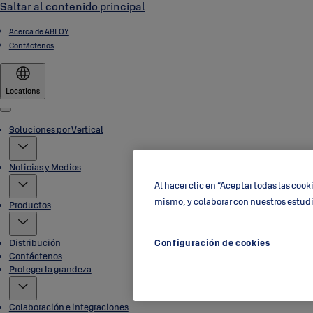
Saltar al contenido principal
Acerca de ABLOY
Contáctenos
Locations
Menu
Soluciones por Vertical
Noticias y Medios
Al hacer clic en “Aceptar todas las cook
mismo, y colaborar con nuestros estud
Productos
Distribución
Configuración de cookies
Contáctenos
Proteger la grandeza
Colaboración e integraciones